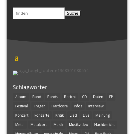
Suchen
nach:
Schlagwörter
Album
Band
Bands
Bericht
CD
Daten
EP
Festival
Fragen
Hardcore
Infos
Interview
Konzert
konzerte
Kritik
Lied
Live
Meinung
Metal
Metalcore
Musik
Musikvideo
Nachbericht
Neues Album
neue single
News
Oi!
Pop-Punk