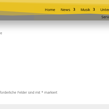
Home
News
Musik
Unte
Serv
re
forderliche Felder sind mit
*
markiert