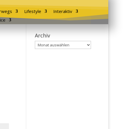
rwegs
Lifestyle
Interaktiv
ice
Archiv
Archiv