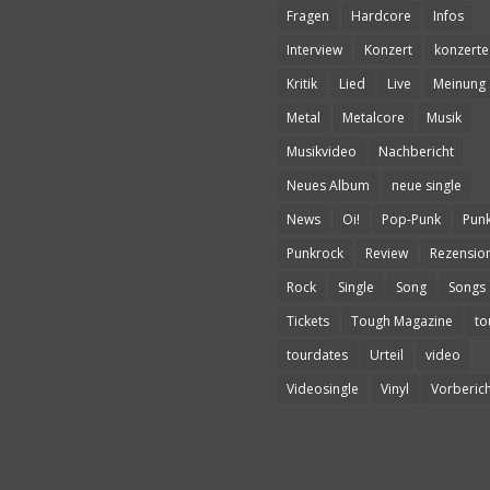
Fragen
Hardcore
Infos
Interview
Konzert
konzerte
Kritik
Lied
Live
Meinung
Metal
Metalcore
Musik
Musikvideo
Nachbericht
Neues Album
neue single
News
Oi!
Pop-Punk
Pun
Punkrock
Review
Rezensio
Rock
Single
Song
Songs
Tickets
Tough Magazine
to
tourdates
Urteil
video
Videosingle
Vinyl
Vorberich