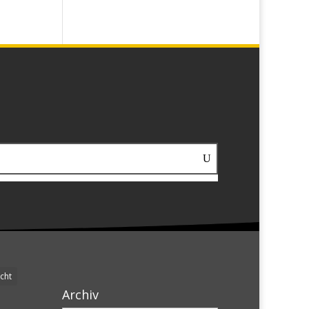
cht
Archiv