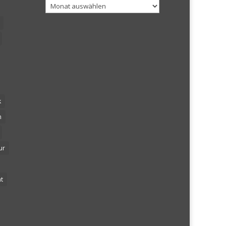
Archiv
k
n
ur
t