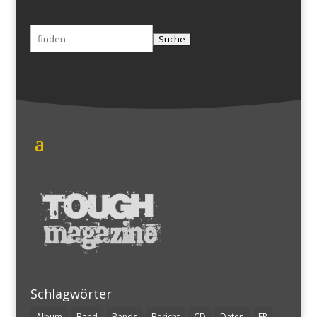
Suchen
nach:
Schlagwörter
Album
Band
Bands
Bericht
CD
Daten
EP