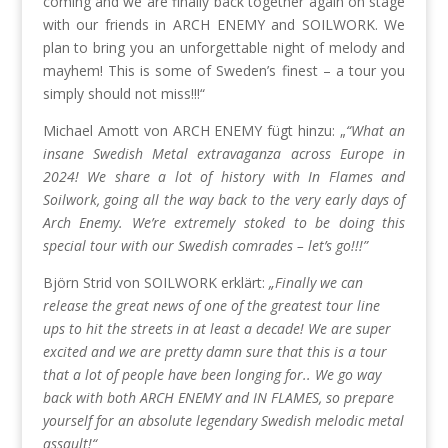
coming and we are finally back together again on stage
with our friends in ARCH ENEMY and SOILWORK. We
plan to bring you an unforgettable night of melody and
mayhem! This is some of Sweden’s finest – a tour you
simply should not miss!!!“
Michael Amott von ARCH ENEMY fügt hinzu: „
“What an
insane Swedish Metal extravaganza across Europe in
2024! We share a lot of history with In Flames and
Soilwork, going all the way back to the very early days of
Arch Enemy. We’re extremely stoked to be doing this
special tour with our Swedish comrades – let’s go!!!”
Björn Strid von SOILWORK erklärt:
„Finally we can
release the great news of one of the greatest tour line
ups to hit the streets in at least a decade! We are super
excited and we are pretty damn sure that this is a tour
that a lot of people have been longing for..
We go way
back with both ARCH ENEMY and IN FLAMES, so prepare
yourself for an absolute legendary Swedish melodic metal
assault!“