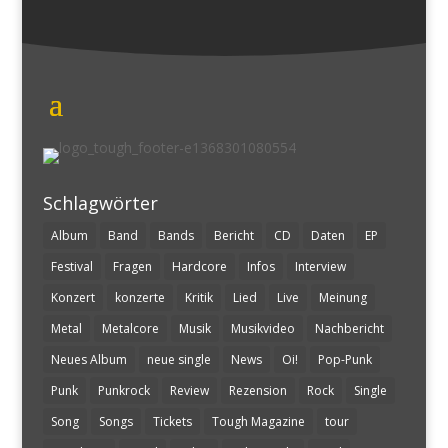
Schlagwörter
Album
Band
Bands
Bericht
CD
Daten
EP
Festival
Fragen
Hardcore
Infos
Interview
Konzert
konzerte
Kritik
Lied
Live
Meinung
Metal
Metalcore
Musik
Musikvideo
Nachbericht
Neues Album
neue single
News
Oi!
Pop-Punk
Punk
Punkrock
Review
Rezension
Rock
Single
Song
Songs
Tickets
Tough Magazine
tour