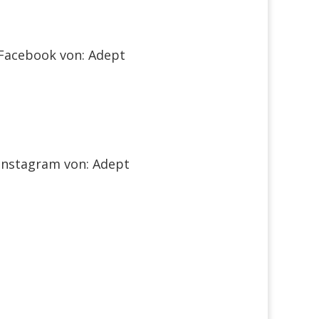

Facebook von: Adept

Instagram von: Adept