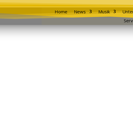
Home
News
Musik
Unte
Serv