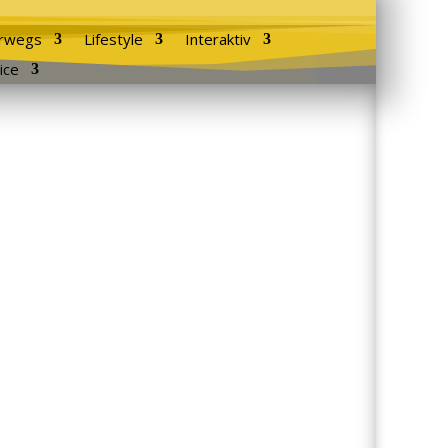
rwegs
Lifestyle
Interaktiv
ice