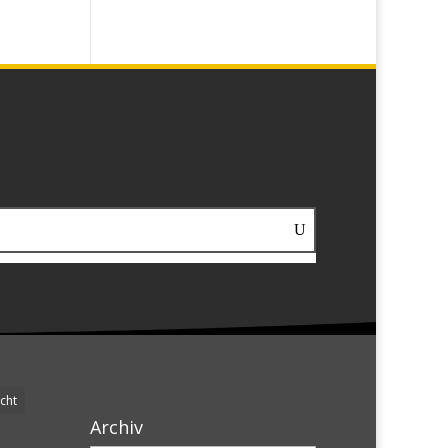
cht
Archiv