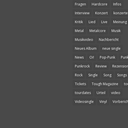
Fragen
Hardcore
Infos
Interview
Konzert
konzerte
Kritik
Lied
Live
Meinung
Metal
Metalcore
Musik
Musikvideo
Nachbericht
Neues Album
neue single
News
Oi!
Pop-Punk
Pun
Punkrock
Review
Rezensio
Rock
Single
Song
Songs
Tickets
Tough Magazine
to
tourdates
Urteil
video
Videosingle
Vinyl
Vorberich