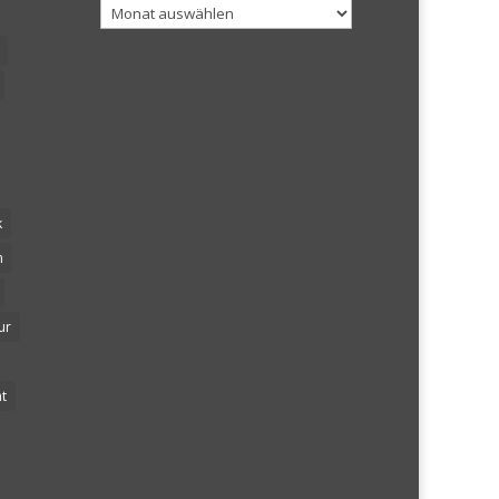
Archiv
k
n
ur
t