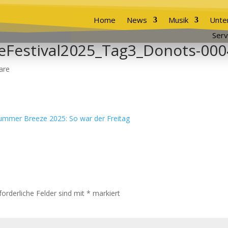
Home
News
Musik
Unte
Serv
Festival2025_Tag3_Donots-000
are
forderliche Felder sind mit
*
markiert