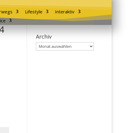
rwegs
Lifestyle
Interaktiv
ice
4
Archiv
Archiv