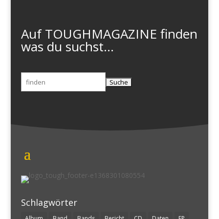
Auf TOUGHMAGAZINE finden
was du suchst...
Suchen
nach:
Schlagwörter
Album
Band
Bands
Bericht
CD
Daten
EP