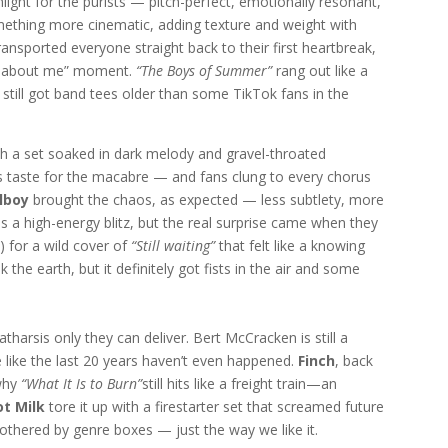
light for the purists — pitch-perfect, emotionally resonant,
ething more cinematic, adding texture and weight with
ansported everyone straight back to their first heartbreak,
about me” moment.
“The Boys of Summer”
rang out like a
still got band tees older than some TikTok fans in the
th a set soaked in dark melody and gravel-throated
is taste for the macabre — and fans clung to every chorus
llboy
brought the chaos, as expected — less subtlety, more
s a high-energy blitz, but the real surprise came when they
 for a wild cover of
“Still waiting”
that felt like a knowing
k the earth, but it definitely got fists in the air and some
harsis only they can deliver. Bert McCracken is still a
e like the last 20 years haven’t even happened.
Finch
, back
why
“What It Is to Burn”
still hits like a freight train—an
t Milk
tore it up with a firestarter set that screamed future
bothered by genre boxes — just the way we like it.