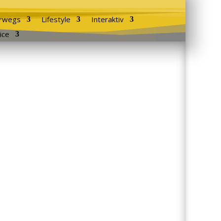
rwegs
Lifestyle
Interaktiv
ice