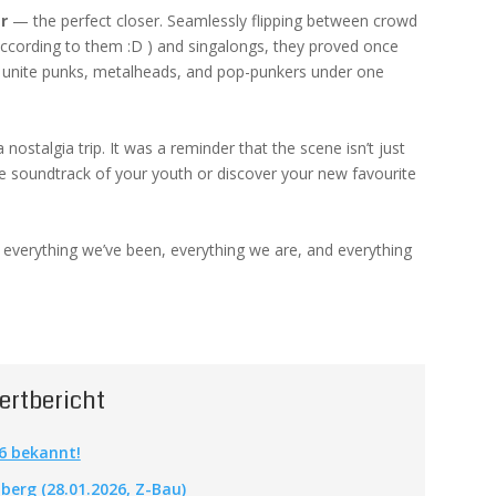
r
— the perfect closer. Seamlessly flipping between crowd
according to them :D ) and singalongs, they proved once
 unite punks, metalheads, and pop-punkers under one
a nostalgia trip. It was a reminder that the scene isn’t just
the soundtrack of your youth or discover your new favourite
of everything we’ve been, everything we are, and everything
ertbericht
26 bekannt!
berg (28.01.2026, Z-Bau)