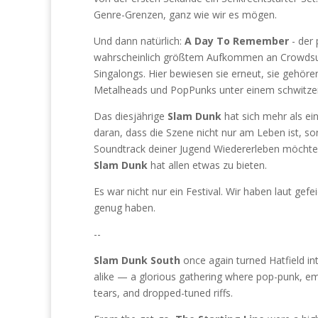
Genre-Grenzen, ganz wie wir es mögen.
Und dann natürlich:
A Day To Remember
- der 
wahrscheinlich größtem Aufkommen an Crowdsurfe
Singalongs. Hier bewiesen sie erneut, sie gehör
Metalheads und PopPunks unter einem schwitzen
Das diesjährige
Slam Dunk
hat sich mehr als ei
daran, dass die Szene nicht nur am Leben ist, son
Soundtrack deiner Jugend Wiedererleben möchte
Slam Dunk
hat allen etwas zu bieten.
Es war nicht nur ein Festival. Wir haben laut gefe
genug haben.
--
Slam Dunk South
once again turned Hatfield in
alike — a glorious gathering where pop-punk, emo
tears, and dropped-tuned riffs.