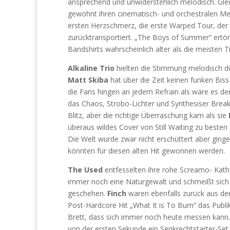
ansprechend und unwiderstehlich melodisch. Gle
gewohnt ihren cinematisch- und orchestralen Me
ersten Herzschmerz, die erste Warped Tour, de
zurücktransportiert. „The Boys of Summer“ ertön
Bandshirts wahrscheinlich alter als die meisten T
Alkaline Trio
hielten die Stimmung melodisch dü
Matt Skiba
hat über die Zeit keinen funken Bi
die Fans hingen an jedem Refrain als wäre es de
das Chaos, Strobo-Lichter und Synthesiser Break
Blitz, aber die richtige Überraschung kam als sie
überaus wildes Cover von Still Waiting zu beste
Die Welt wurde zwar nicht erschüttert aber ginge
könnten für diesen alten Hit gewonnen werden.
The Used
entfesselten ihre rohe Screamo- Katha
immer noch eine Naturgewalt und schmeißt sich ü
geschehen.
Finch
waren ebenfalls zurück aus de
Post-Hardcore Hit „What It is To Burn“ das Publi
Brett, dass sich immer noch heute messen kann
von der ersten Sekunde ein Senkrechtstarter-Set.