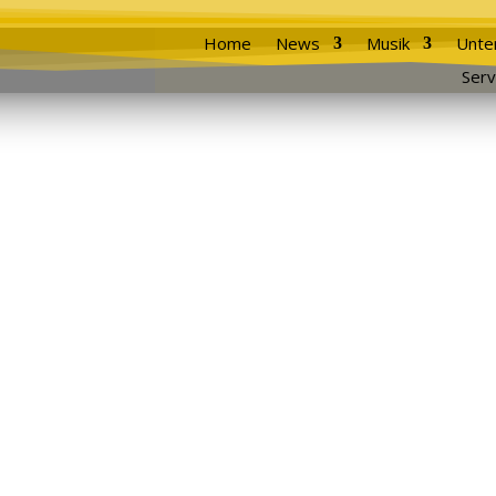
Home
News
Musik
Unte
Serv