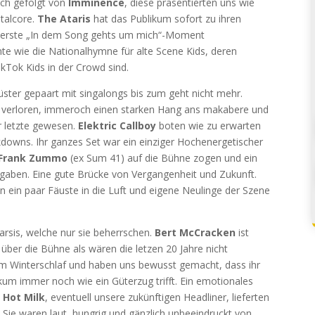
ich gefolgt von
Imminence
, diese präsentierten uns wie
talcore.
The Ataris
hat das Publikum sofort zu ihren
r erste „In dem Song gehts um mich“-Moment
te wie die Nationalhymne für alte Scene Kids, deren
ikTok Kids in der Crowd sind.
ster gepaart mit singalongs bis zum geht nicht mehr.
ss verloren, immeroch einen starken Hang ans makabere und
r letzte gewesen.
Elektric Callboy
boten wie zu erwarten
downs. Ihr ganzes Set war ein einziger Hochenergetischer
Frank Zummo
(ex Sum 41) auf die Bühne zogen und ein
n gaben. Eine gute Brücke von Vergangenheit und Zukunft.
n ein paar Fäuste in die Luft und eigene Neulinge der Szene
rsis, welche nur sie beherrschen.
Bert McCracken
ist
ber die Bühne als wären die letzen 20 Jahre nicht
m Winterschlaf und haben uns bewusst gemacht, dass ihr
kum immer noch wie ein Güterzug trifft. Ein emotionales
.
Hot Milk
, eventuell unsere zukünftigen Headliner, lieferten
 Sie waren laut, hungrig und gänzlich unbeeindruckt von