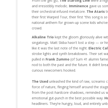
From the get-go,
The Starting Line
were a high
and irresistibly melodic.
Imminence
gave us som
their orchestral-infused metalcore.
The Ataris
tr
their first Warped Tour, their first “this song is
so
national anthem for grown-up scene kids who’ve 
crowd.
Alkaline Trio
kept the gloom gloriously alive wi
singalongs. Matt Skiba hasn't lost a step — or h
like it was the last note of the night.
Electric Ca
strobe lights and synth breakdowns. Their set wa
pulled in
Frank Zummo
(of Sum 41 alumni fame)
nod to both the past and the future. It didn’t brea
curious newcomers hooked.
The Used
unleashed the kind of raw, screamo cat
force of nature, flinging himself around the stag
from the post-hardcore shadows, reminded us 
emotional gut-punch in the best possible way.
Ho
headliners. They’re hungry, loud, and entirely un