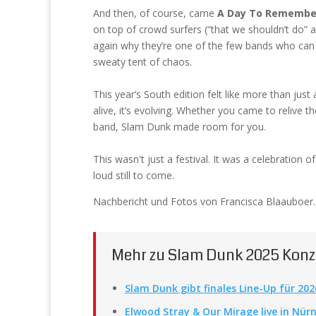
And then, of course, came
A Day To Remembe
on top of crowd surfers (“that we shouldn’t do” 
again why they’re one of the few bands who can
sweaty tent of chaos.
This year’s South edition felt like more than just 
alive, it’s evolving. Whether you came to relive 
band, Slam Dunk made room for you.
This wasn't just a festival. It was a celebration 
loud still to come.
Nachbericht und Fotos von Francisca Blaauboer.
Mehr zu Slam Dunk 2025 Konz
Slam Dunk gibt finales Line-Up für 20
Elwood Stray & Our Mirage live in Nürn