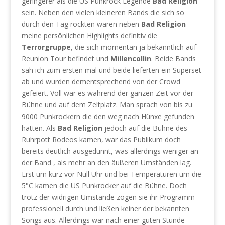
geringerer als die US Punkrock Legende
Bad Religion
sein. Neben den vielen kleineren Bands die sich so
durch den Tag rockten waren neben
Bad Religion
meine persönlichen Highlights definitiv die
Terrorgruppe
, die sich momentan ja bekanntlich auf
Reunion Tour befindet und
Millencollin
. Beide Bands
sah ich zum ersten mal und beide lieferten ein Superset
ab und wurden dementsprechend von der Crowd
gefeiert. Voll war es während der ganzen Zeit vor der
Bühne und auf dem Zeltplatz. Man sprach von bis zu
9000 Punkrockern die den weg nach Hünxe gefunden
hatten. Als
Bad Religion
jedoch auf die Bühne des
Ruhrpott Rodeos kamen, war das Publikum doch
bereits deutlich ausgedünnt, was allerdings weniger an
der Band , als mehr an den äußeren Umständen lag.
Erst um kurz vor Null Uhr und bei Temperaturen um die
5°C kamen die US Punkrocker auf die Bühne. Doch
trotz der widrigen Umstände zogen sie ihr Programm
professionell durch und ließen keiner der bekannten
Songs aus. Allerdings war nach einer guten Stunde