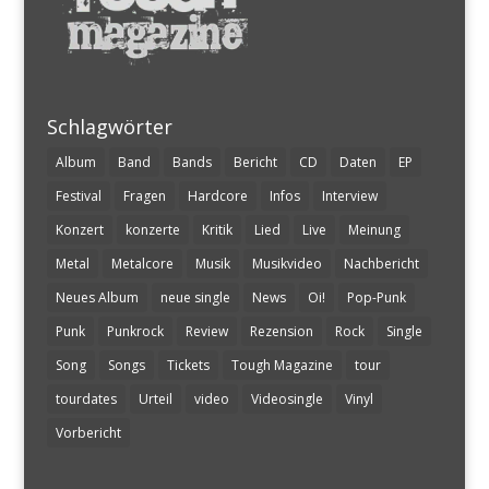
Schlagwörter
Album
Band
Bands
Bericht
CD
Daten
EP
Festival
Fragen
Hardcore
Infos
Interview
Konzert
konzerte
Kritik
Lied
Live
Meinung
Metal
Metalcore
Musik
Musikvideo
Nachbericht
Neues Album
neue single
News
Oi!
Pop-Punk
Punk
Punkrock
Review
Rezension
Rock
Single
Song
Songs
Tickets
Tough Magazine
tour
tourdates
Urteil
video
Videosingle
Vinyl
Vorbericht