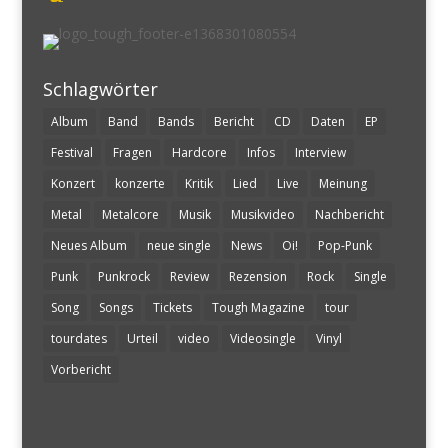
Schlagwörter
Album
Band
Bands
Bericht
CD
Daten
EP
Festival
Fragen
Hardcore
Infos
Interview
Konzert
konzerte
Kritik
Lied
Live
Meinung
Metal
Metalcore
Musik
Musikvideo
Nachbericht
Neues Album
neue single
News
Oi!
Pop-Punk
Punk
Punkrock
Review
Rezension
Rock
Single
Song
Songs
Tickets
Tough Magazine
tour
tourdates
Urteil
video
Videosingle
Vinyl
Vorbericht