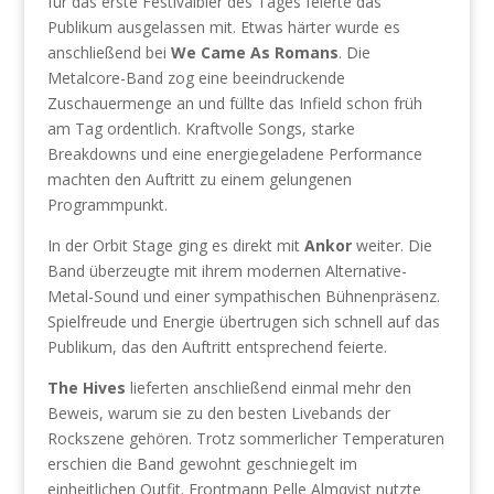
für das erste Festivalbier des Tages feierte das
Publikum ausgelassen mit. Etwas härter wurde es
anschließend bei
We Came As Romans
. Die
Metalcore-Band zog eine beeindruckende
Zuschauermenge an und füllte das Infield schon früh
am Tag ordentlich. Kraftvolle Songs, starke
Breakdowns und eine energiegeladene Performance
machten den Auftritt zu einem gelungenen
Programmpunkt.
In der Orbit Stage ging es direkt mit
Ankor
weiter. Die
Band überzeugte mit ihrem modernen Alternative-
Metal-Sound und einer sympathischen Bühnenpräsenz.
Spielfreude und Energie übertrugen sich schnell auf das
Publikum, das den Auftritt entsprechend feierte.
The Hives
lieferten anschließend einmal mehr den
Beweis, warum sie zu den besten Livebands der
Rockszene gehören. Trotz sommerlicher Temperaturen
erschien die Band gewohnt geschniegelt im
einheitlichen Outfit. Frontmann Pelle Almqvist nutzte