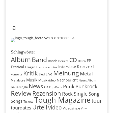
Schlagwörter
Album
Band
CD
EP
Bands
Bericht
Daten
Konzert
Interview
Festival
Fragen
Hardcore
Infos
Meinung
Kritik
Metal
Live
konzerte
Lied
Musik
Nachbericht
Musikvideo
Metalcore
Neues Album
News
Punkrock
Punk
neue single
Oi!
Pop-Punk
Review
Rezension
Rock
Single
Song
Tough Magazine
tour
Songs
Tickets
Urteil
video
tourdates
Videosingle
Vinyl