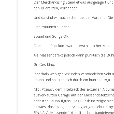
Der Merchandising Stand etwas ausgelagert und
den Killerpilzen, vorhanden.
Und da sind wir auch schon bei der Vorband. Die 
Eine routinierte Sache.
Sound und Songs OK.
Doch das Publikum war unterschiedlicher Meinung
Als Massendefekt jedoch dann pünktlich die Büh
Großes Kino.
Innerhalb weniger Sekunden verwandelten Sebi un
Sauna und spielten sich durch ein buntes Progra
Mit „
Pazifik
“, dem Titeltrack des aktuellen Albu
ausverkauften Garage auf der Massendefektschen
nächsten Saunaufguss. Das Publikum zeigte sich 
hinwies, dass Alex, der Schlagzeuger Geburtstag 
Birthday
“. Massendefekt zollten ihrer bandeigene