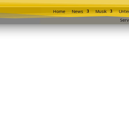
Home
News
Musik
Unte
Serv