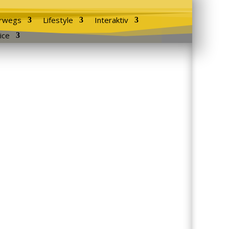
rwegs
Lifestyle
Interaktiv
ice