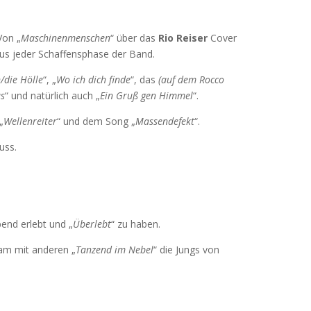
Von „
Maschinenmenschen
“ über das
Rio Reiser
Cover
us jeder Schaffensphase der Band.
n/die Hölle
“, „
Wo ich dich finde
“, das
(auf dem Rocco
us
“ und natürlich auch „
Ein Gruß gen Himmel
“.
„
Wellenreiter
“ und dem Song „
Massendefekt
“.
uss.
end erlebt und „
Überlebt
“ zu haben.
am mit anderen „
Tanzend im Nebel
“ die Jungs von