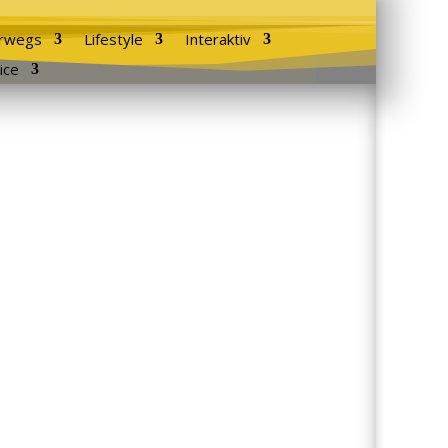
rwegs
Lifestyle
Interaktiv
ice