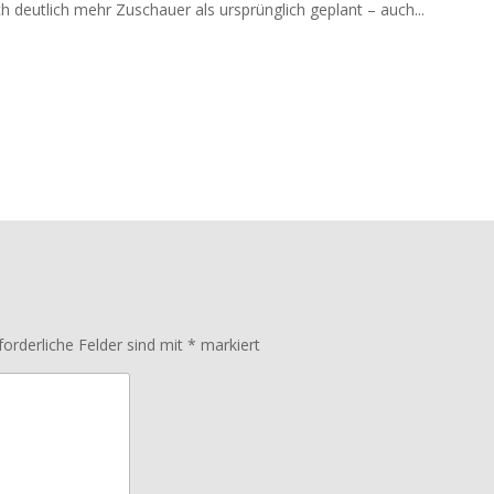
deutlich mehr Zuschauer als ursprünglich geplant – auch...
forderliche Felder sind mit
*
markiert