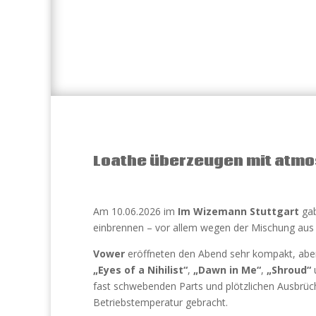
Loathe überzeugen mit atmos
Am 10.06.2026 im
Im Wizemann Stuttgart
gab
einbrennen – vor allem wegen der Mischung au
Vower
eröffneten den Abend sehr kompakt, aber 
„Eyes of a Nihilist“
,
„Dawn in Me“
,
„Shroud“
fast schwebenden Parts und plötzlichen Ausbrüc
Betriebstemperatur gebracht.