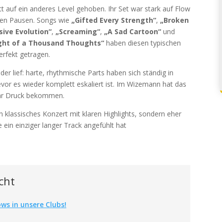
 auf ein anderes Level gehoben. Ihr Set war stark auf Flow
aren Pausen. Songs wie
„Gifted Every Strength“
,
„Broken
ive Evolution“
,
„Screaming“
,
„A Sad Cartoon“
und
ight of a Thousand Thoughts“
haben diesen typischen
rfekt getragen.
der lief: harte, rhythmische Parts haben sich ständig in
evor es wieder komplett eskaliert ist. Im Wizemann hat das
ehr Druck bekommen.
n klassisches Konzert mit klaren Highlights, sondern eher
ein einziger langer Track angefühlt hat
cht
ws in unsere Clubs!