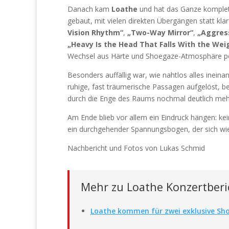
Danach kam
Loathe
und hat das Ganze komplett
gebaut, mit vielen direkten Übergängen statt kl
Vision Rhythm“
,
„Two-Way Mirror“
,
„Aggress
„Heavy Is the Head That Falls With the We
Wechsel aus Härte und Shoegaze-Atmosphäre pe
Besonders auffällig war, wie nahtlos alles ineinan
ruhige, fast träumerische Passagen aufgelöst, b
durch die Enge des Raums nochmal deutlich m
Am Ende blieb vor allem ein Eindruck hängen: kei
ein durchgehender Spannungsbogen, der sich wie 
Nachbericht und Fotos von Lukas Schmid
Mehr zu Loathe Konzertberi
Loathe kommen für zwei exklusive Sho