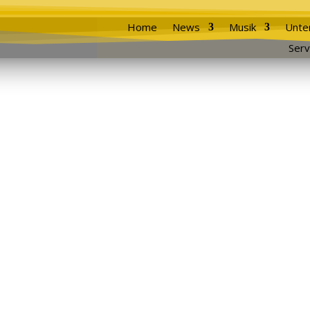
Home
News
Musik
Unte
Serv