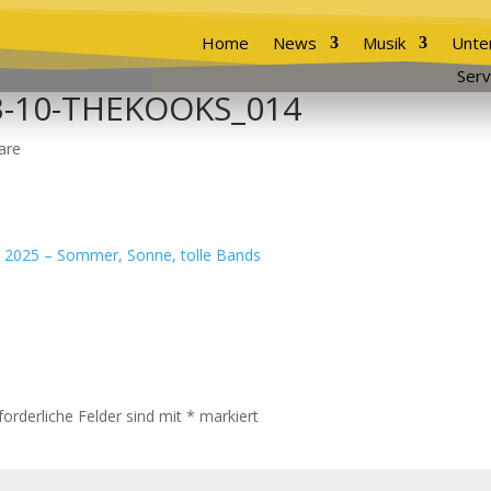
Home
News
Musik
Unte
Serv
03-10-THEKOOKS_014
are
forderliche Felder sind mit
*
markiert