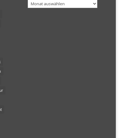
Archiv
k
n
ur
t