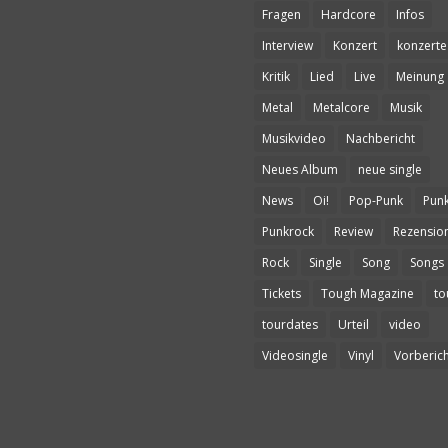
Fragen
Hardcore
Infos
Interview
Konzert
konzerte
Kritik
Lied
Live
Meinung
Metal
Metalcore
Musik
Musikvideo
Nachbericht
Neues Album
neue single
News
Oi!
Pop-Punk
Pun
Punkrock
Review
Rezensio
Rock
Single
Song
Songs
Tickets
Tough Magazine
to
tourdates
Urteil
video
Videosingle
Vinyl
Vorberich