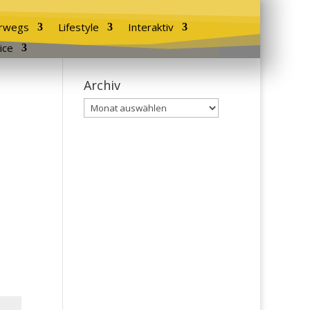
rwegs
Lifestyle
Interaktiv
ice
Archiv
Archiv