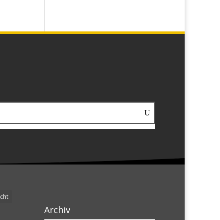
cht
Archiv