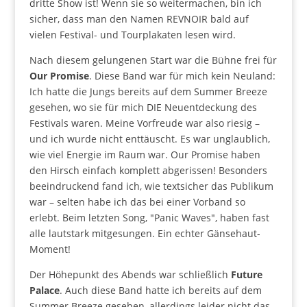
dritte Show ist! Wenn sie so weitermachen, bin ich
sicher, dass man den Namen REVNOIR bald auf
vielen Festival- und Tourplakaten lesen wird.
Nach diesem gelungenen Start war die Bühne frei für
Our Promise
. Diese Band war für mich kein Neuland:
Ich hatte die Jungs bereits auf dem Summer Breeze
gesehen, wo sie für mich DIE Neuentdeckung des
Festivals waren. Meine Vorfreude war also riesig –
und ich wurde nicht enttäuscht. Es war unglaublich,
wie viel Energie im Raum war. Our Promise haben
den Hirsch einfach komplett abgerissen! Besonders
beeindruckend fand ich, wie textsicher das Publikum
war – selten habe ich das bei einer Vorband so
erlebt. Beim letzten Song, "Panic Waves", haben fast
alle lautstark mitgesungen. Ein echter Gänsehaut-
Moment!
Der Höhepunkt des Abends war schließlich
Future
Palace
. Auch diese Band hatte ich bereits auf dem
Summer Breeze gesehen, allerdings leider nicht das