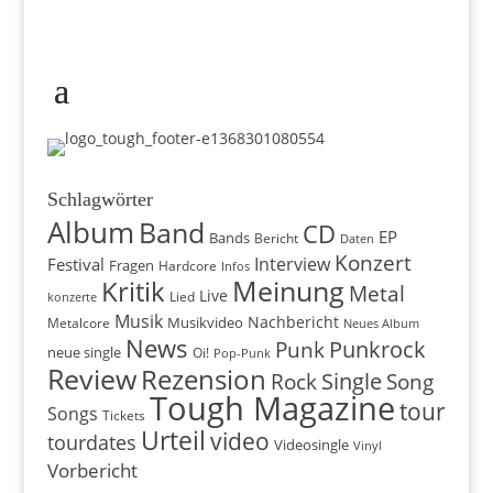
Schlagwörter
Album
Band
CD
EP
Bands
Bericht
Daten
Konzert
Interview
Festival
Fragen
Hardcore
Infos
Meinung
Kritik
Metal
Live
konzerte
Lied
Musik
Nachbericht
Musikvideo
Metalcore
Neues Album
News
Punkrock
Punk
neue single
Oi!
Pop-Punk
Review
Rezension
Rock
Single
Song
Tough Magazine
tour
Songs
Tickets
Urteil
video
tourdates
Videosingle
Vinyl
Vorbericht