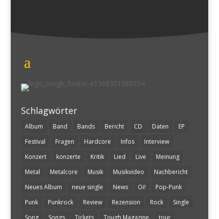
Schlagwörter
Album
Band
Bands
Bericht
CD
Daten
EP
Festival
Fragen
Hardcore
Infos
Interview
Konzert
konzerte
Kritik
Lied
Live
Meinung
Metal
Metalcore
Musik
Musikvideo
Nachbericht
Neues Album
neue single
News
Oi!
Pop-Punk
Punk
Punkrock
Review
Rezension
Rock
Single
Song
Songs
Tickets
Tough Magazine
tour