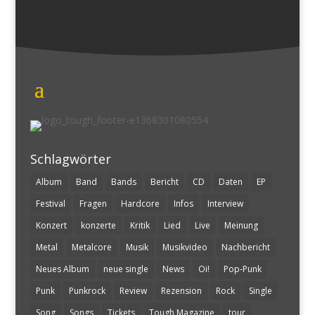
Schlagwörter
Album
Band
Bands
Bericht
CD
Daten
EP
Festival
Fragen
Hardcore
Infos
Interview
Konzert
konzerte
Kritik
Lied
Live
Meinung
Metal
Metalcore
Musik
Musikvideo
Nachbericht
Neues Album
neue single
News
Oi!
Pop-Punk
Punk
Punkrock
Review
Rezension
Rock
Single
Song
Songs
Tickets
Tough Magazine
tour