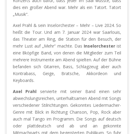
Konzerts auch dafür, dass jeder im Saal wusste, dass
dies ein großer Abend war. Mehr als ein Tatort. Tatort
„Musik“.
Axel Prahl & sein Inselorchester – Mehr – Live 2024. So
heißt die Tour. Und am 7. Januar 2024 war Saarlouis,
das Theater am Ring, die Station für den Besuch, der
mehr Lust auf „Mehr“ machte. Das
Inselorchester
ist
eine 8köpfige Band, von denen die Mitglieder zum Teil
mehrere Instrumente am Abend spielten. Auf der Bühne
befanden sich Gitarren, Bass, Schlagzeug aber auch
Kontrabass, Geige, Bratsche, Akkordeon und
Keyboards.
Axel Prahl
servierte mit seiner Band einen sehr
abwechslungsreichen, unterhaltsamen Abend mit Songs
verschiedener Stilrichtungen. Gekonntes Liedermacher-
Genre mit Blick in Richtung Chanson, Pop, Rock aber
auch mal Tango im Programm. Die Songs auf deutsch
oder plattdeutsch und ab und an gekonnte
Mitmachparts mit dem begeisterten Publikum. So fuhr