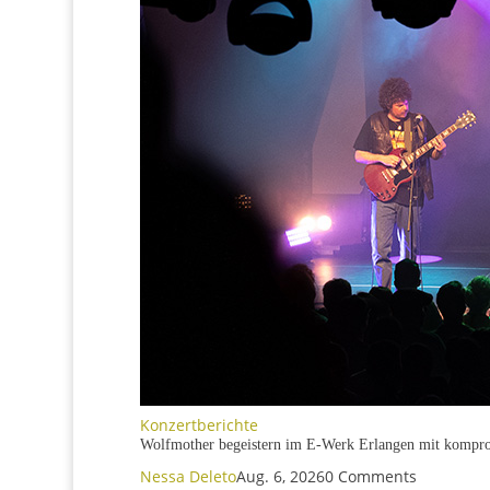
Konzertberichte
Wolfmother begeistern im E
Nessa Deleto
Aug. 6, 2026
0 Comments
Am 4. August 2026 machte Wolfmother im Saal 
einer rund zehnminütigen Verzögerung direkt d
mehr lesen