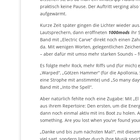
praktisch keine Pause. Der Auftritt verging als
aufgewärmt.
Kurze Zeit später gingen die Lichter wieder au
Lautsprechern, dann eröffneten
1000mods
ihr 
Band mit „Electric Carve“ direkt noch einen Z
da. Mit wenigen Worten, gelegentlichen Zeiche
– aber dafür mit umso mehr starken Sounds –
Es folgte mehr Rock, mehr Riffs und (für mich
„Warped“, „Götzen Hammer“ (für die Apollonia
eine Strophe mit anstimmte) und „So many day
Band mit „Into the Spell“.
Aber natürlich fehlte noch eine Zugabe: Mit „El
aus ihrem Repertoire: Den ersten, um die Ener
dann noch einmal aktiv mit ins Boot zu holen. 
something. Are you lost when you've found you
„Danke und bis zum nächsten Mal!“, mit diesem
viel sagt, sondern lieber durch ihre Musik spr