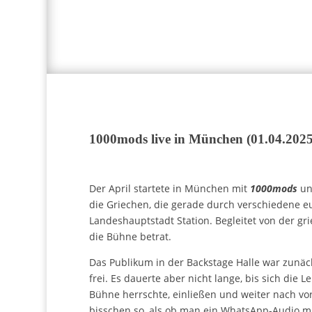
1000mods live in München (01.04.2025
Der April startete in München mit
1000mods
un
die Griechen, die gerade durch verschiedene e
Landeshauptstadt Station. Begleitet von der g
die Bühne betrat.
Das Publikum in der Backstage Halle war zunäc
frei. Es dauerte aber nicht lange, bis sich di
Bühne herrschte, einließen und weiter nach v
bisschen so, als ob man ein WhatsApp-Audio m