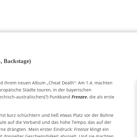
, Backstage)
d ihrem neuen Album „Cheat Death“: Am 1.4. machten
uropäische Städte touren, in der bayerischen
riechisch-australischen(?) Punkband
Frenzee
, die als erste
hst kurz schüchtern und ließ etwas Platz vor der Bühne
e Leute auf die Vorband und das hohe Tempo, das auf der
orne drängten. Mein erster Eindruck:
Freenze
klingt ein
it doppelter Geschwindigkeit abspielt. Und sie machten