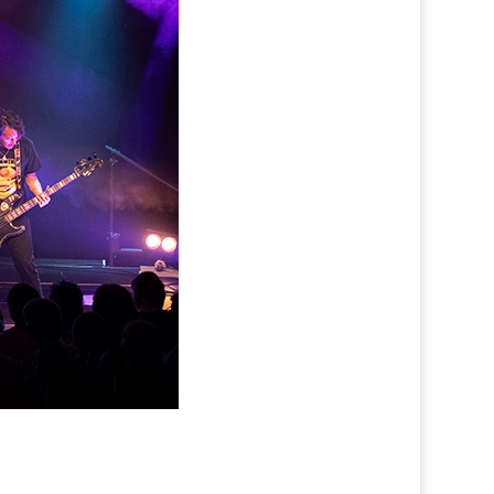
!
 nicht, stattdessen gehörte die Bühne nach
 vor...