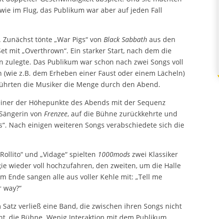
o wie im Flug, das Publikum war aber auf jeden Fall
s. Zunächst tönte „War Pigs“ von
Black Sabbath
aus den
Set mit „Overthrown“. Ein starker Start, nach dem die
ahn zulegte. Das Publikum war schon nach zwei Songs voll
n (wie z.B. dem Erheben einer Faust oder einem Lächeln)
 führten die Musiker die Menge durch den Abend.
) einer der Höhepunkte des Abends mit der Sequenz
, Sängerin von
Frenzee
, auf die Bühne zurückkehrte und
s“. Nach einigen weiteren Songs verabschiedete sich die
 Rollito“ und „Vidage“ spielten
1000mods
zwei Klassiker
gie wieder voll hochzufahren, den zweiten, um die Halle
Am Ende sangen alle aus voller Kehle mit: „Tell me
r way?“
 Satz verließ eine Band, die zwischen ihren Songs nicht
icht, die Bühne. Wenig Interaktion mit dem Publikum