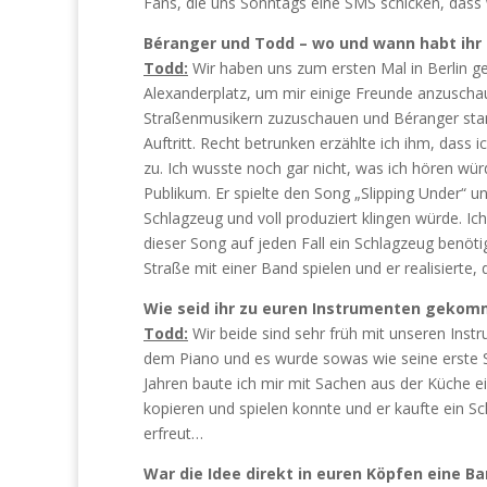
Fans, die uns Sonntags eine SMS schicken, dass w
Béranger und Todd – wo und wann habt ihr
Todd:
Wir haben uns zum ersten Mal in Berlin g
Alexanderplatz, um mir einige Freunde anzuschauen
Straßenmusikern zuzuschauen und Béranger stan
Auftritt. Recht betrunken erzählte ich ihm, dass
zu. Ich wusste noch gar nicht, was ich hören wür
Publikum. Er spielte den Song „Slipping Under“ un
Schlagzeug und voll produziert klingen würde. Ic
dieser Song auf jeden Fall ein Schlagzeug benöti
Straße mit einer Band spielen und er realisierte, 
Wie seid ihr zu euren Instrumenten geko
Todd:
Wir beide sind sehr früh mit unseren Inst
dem Piano und es wurde sowas wie seine erste S
Jahren baute ich mir mit Sachen aus der Küche e
kopieren und spielen konnte und er kaufte ein S
erfreut…
War die Idee direkt in euren Köpfen eine B