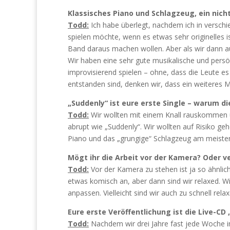
Klassisches Piano und Schlagzeug, ein nich
Todd:
Ich habe überlegt, nachdem ich in verschi
spielen möchte, wenn es etwas sehr originelles i
Band daraus machen wollen. Aber als wir dann au
Wir haben eine sehr gute musikalische und persö
improvisierend spielen – ohne, dass die Leute e
entstanden sind, denken wir, dass ein weiteres M
„Suddenly“ ist eure erste Single – warum d
Todd:
Wir wollten mit einem Knall rauskommen u
abrupt wie „Suddenly“. Wir wollten auf Risiko ge
Piano und das „grungige“ Schlagzeug am meisten
Mögt ihr die Arbeit vor der Kamera? Oder ve
Todd:
Vor der Kamera zu stehen ist ja so ähnlich,
etwas komisch an, aber dann sind wir relaxed. W
anpassen. Vielleicht sind wir auch zu schnell rela
Eure erste Veröffentlichung ist die Live-CD „
Todd:
Nachdem wir drei Jahre fast jede Woche im