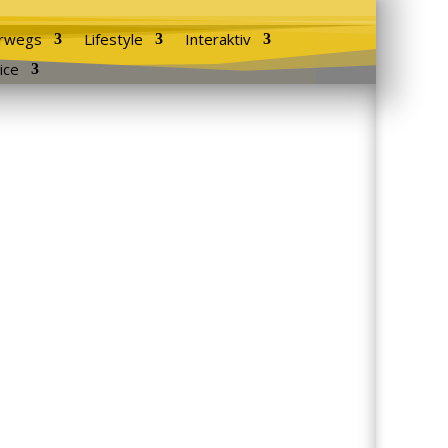
rwegs
Lifestyle
Interaktiv
ice