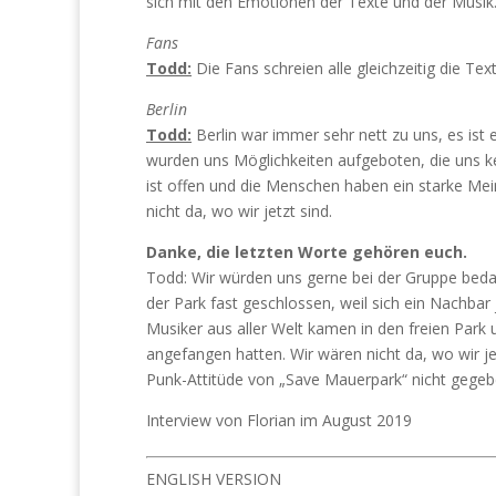
sich mit den Emotionen der Texte und der Musik
Fans
Todd:
Die Fans schreien alle gleichzeitig die Tex
Berlin
Todd:
Berlin war immer sehr nett zu uns, es ist
wurden uns Möglichkeiten aufgeboten, die uns ke
ist offen und die Menschen haben ein starke Me
nicht da, wo wir jetzt sind.
Danke, die letzten Worte gehören euch.
Todd: Wir würden uns gerne bei der Gruppe beda
der Park fast geschlossen, weil sich ein Nachbar 
Musiker aus aller Welt kamen in den freien Park 
angefangen hatten. Wir wären nicht da, wo wir j
Punk-Attitüde von „Save Mauerpark“ nicht gegeb
Interview von Florian im August 2019
ENGLISH VERSION