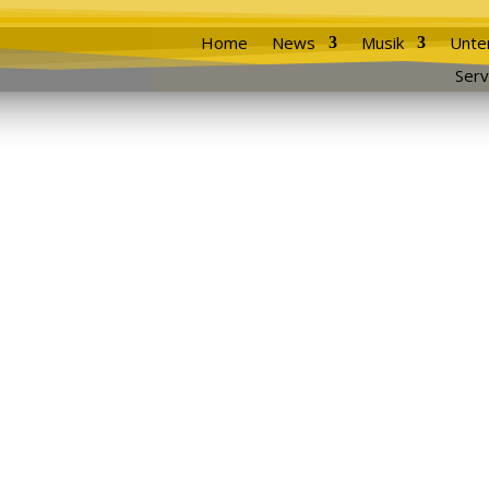
Home
News
Musik
Unte
Serv