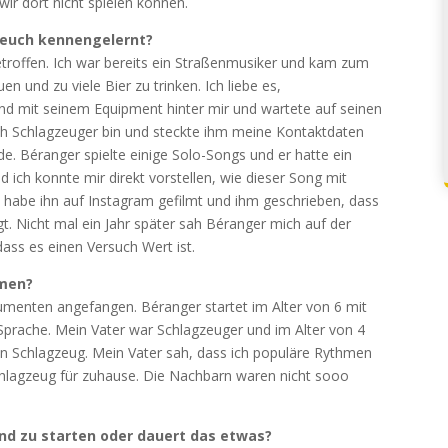
ir dort nicht spielen können.
 euch kennengelernt?
etroffen. Ich war bereits ein Straßenmusiker und kam zum
 und zu viele Bier zu trinken. Ich liebe es,
d mit seinem Equipment hinter mir und wartete auf seinen
 ich Schlagzeuger bin und steckte ihm meine Kontaktdaten
de. Béranger spielte einige Solo-Songs und er hatte ein
d ich konnte mir direkt vorstellen, wie dieser Song mit
h habe ihn auf Instagram gefilmt und ihm geschrieben, dass
gt. Nicht mal ein Jahr später sah Béranger mich auf der
dass es einen Versuch Wert ist.
mmen?
rumenten angefangen. Béranger startet im Alter von 6 mit
prache. Mein Vater war Schlagzeuger und im Alter von 4
in Schlagzeug. Mein Vater sah, dass ich populäre Rythmen
chlagzeug für zuhause. Die Nachbarn waren nicht sooo
and zu starten oder dauert das etwas?