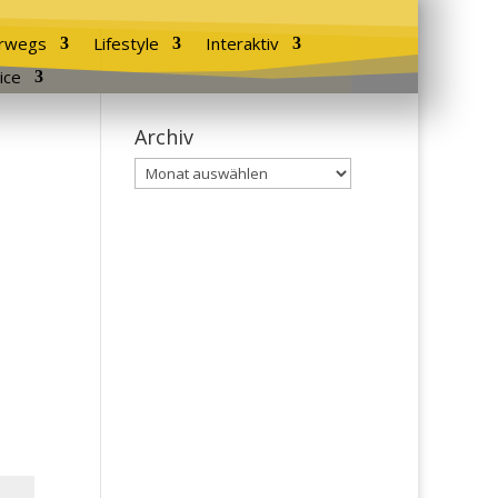
rwegs
Lifestyle
Interaktiv
ice
Archiv
Archiv