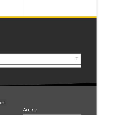
cht
Archiv