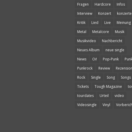
Fragen
Hardcore
Infos
Interview
Konzert
konzerte
Kritik
Lied
Live
Meinung
Metal
Metalcore
Musik
Musikvideo
Nachbericht
Neues Album
neue single
News
Oi!
Pop-Punk
Pun
Punkrock
Review
Rezensio
Rock
Single
Song
Songs
Tickets
Tough Magazine
to
tourdates
Urteil
video
Videosingle
Vinyl
Vorberich