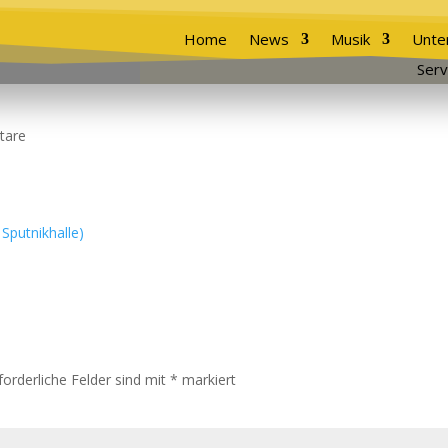
Home
News
Musik
Unte
Serv
tare
forderliche Felder sind mit
*
markiert