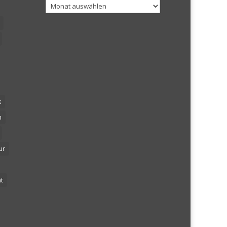
Archiv
k
n
ur
t