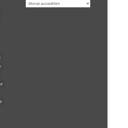
Archiv
k
n
ur
t