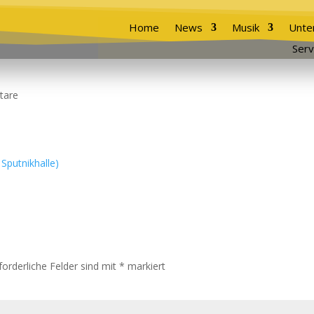
Home
News
Musik
Unte
Serv
tare
forderliche Felder sind mit
*
markiert