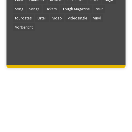
Song
Songs
Tickets
Tough Magazine
tour
tourdates
Urteil
video
Videosingle
Vinyl
Vorbericht