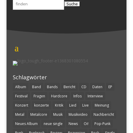
Suchen
nach:
Schlagwörter
Album
Band
Bands
Bericht
CD
Daten
EP
Festival
Fragen
Hardcore
Infos
Interview
Konzert
konzerte
Kritik
Lied
Live
Meinung
Metal
Metalcore
Musik
Musikvideo
Nachbericht
Neues Album
neue single
News
Oi!
Pop-Punk
Punk
Punkrock
Review
Rezension
Rock
Single