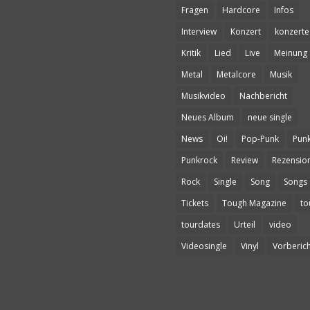
Fragen
Hardcore
Infos
Interview
Konzert
konzerte
Kritik
Lied
Live
Meinung
Metal
Metalcore
Musik
Musikvideo
Nachbericht
Neues Album
neue single
News
Oi!
Pop-Punk
Pun
Punkrock
Review
Rezensio
Rock
Single
Song
Songs
Tickets
Tough Magazine
to
tourdates
Urteil
video
Videosingle
Vinyl
Vorberich