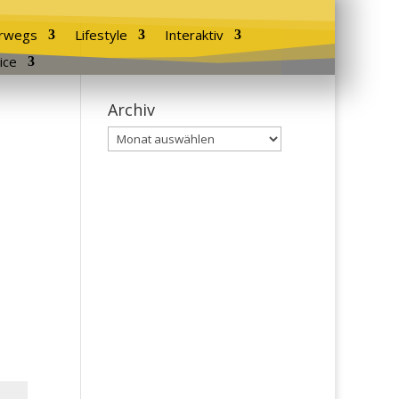
rwegs
Lifestyle
Interaktiv
ice
Archiv
Archiv