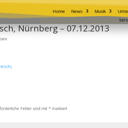
Home
News
Musik
Unte
Serv
sch, Nürnberg – 07.12.2013
tare
forderliche Felder sind mit
*
markiert