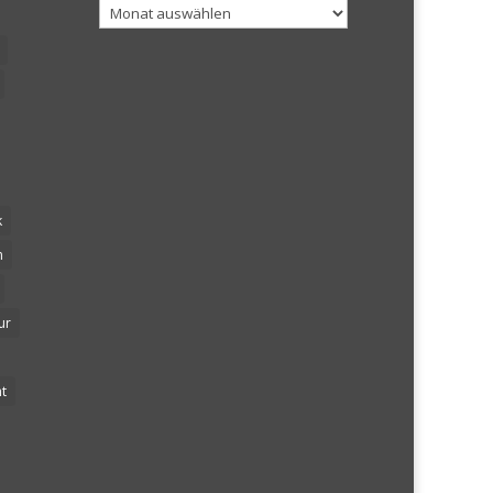
Archiv
k
n
ur
t