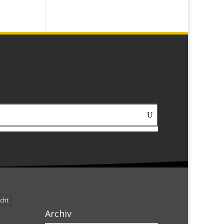
cht
Archiv