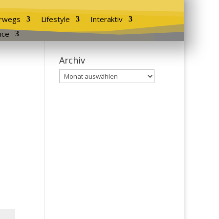
rwegs
Lifestyle
Interaktiv
ice
Archiv
Archiv