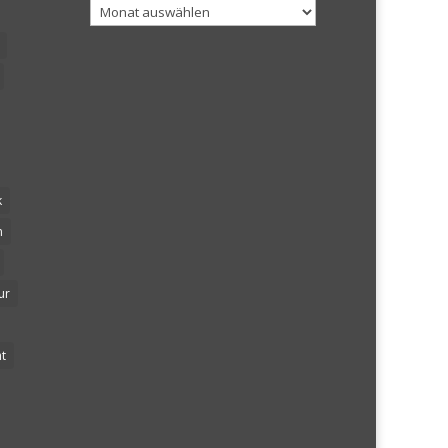
Archiv
k
n
ur
t