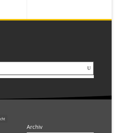
cht
Archiv