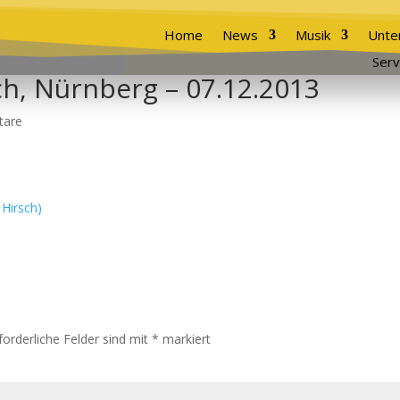
Home
News
Musik
Unte
Serv
h, Nürnberg – 07.12.2013
tare
forderliche Felder sind mit
*
markiert