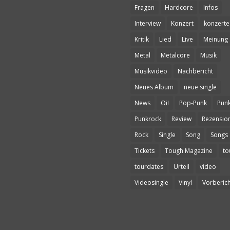
Fragen
Hardcore
Infos
Interview
Konzert
konzerte
Kritik
Lied
Live
Meinung
Metal
Metalcore
Musik
Musikvideo
Nachbericht
Neues Album
neue single
News
Oi!
Pop-Punk
Pun
Punkrock
Review
Rezensio
Rock
Single
Song
Songs
Tickets
Tough Magazine
to
tourdates
Urteil
video
Videosingle
Vinyl
Vorberich