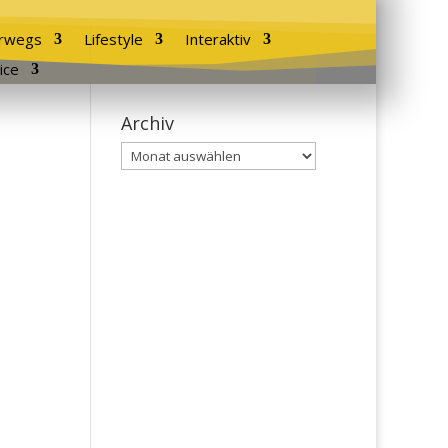
rwegs
Lifestyle
Interaktiv
ice
Archiv
Archiv