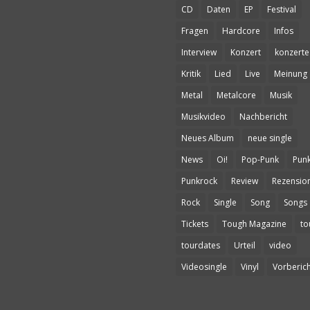
CD
Daten
EP
Festival
Fragen
Hardcore
Infos
Interview
Konzert
konzerte
Kritik
Lied
Live
Meinung
Metal
Metalcore
Musik
Musikvideo
Nachbericht
Neues Album
neue single
News
Oi!
Pop-Punk
Pun
Punkrock
Review
Rezensio
Rock
Single
Song
Songs
Tickets
Tough Magazine
to
tourdates
Urteil
video
Videosingle
Vinyl
Vorberich