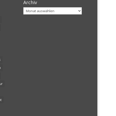
Archiv
Archiv
k
n
ur
t