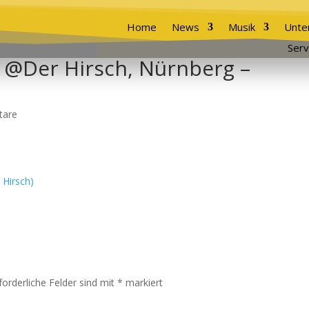
Home
News
Musik
Unte
Serv
Der Hirsch, Nürnberg –
tare
forderliche Felder sind mit
*
markiert