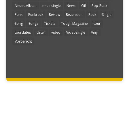
Neues Album
neue single
News
Oi!
Pop-Punk
Punk
Punkrock
Review
Rezension
Rock
Single
Song
Songs
Tickets
Tough Magazine
tour
tourdates
Urteil
video
Videosingle
Vinyl
Vorbericht