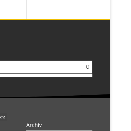
cht
Archiv