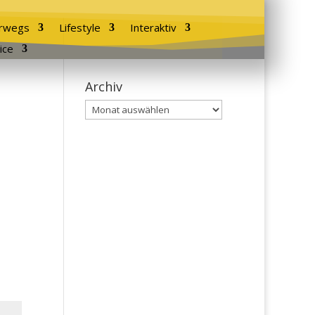
rwegs
Lifestyle
Interaktiv
ice
Archiv
Archiv