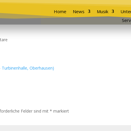
Home
News
Musik
Unte
Serv
tare
forderliche Felder sind mit
*
markiert