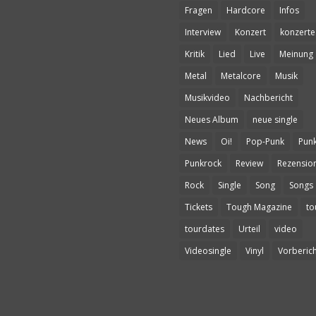
Fragen
Hardcore
Infos
Interview
Konzert
konzerte
Kritik
Lied
Live
Meinung
Metal
Metalcore
Musik
Musikvideo
Nachbericht
Neues Album
neue single
News
Oi!
Pop-Punk
Pun
Punkrock
Review
Rezensio
Rock
Single
Song
Songs
Tickets
Tough Magazine
to
tourdates
Urteil
video
Videosingle
Vinyl
Vorberich