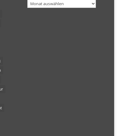
Archiv
k
n
ur
t