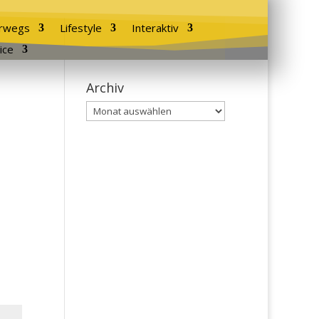
rwegs
Lifestyle
Interaktiv
ice
Archiv
Archiv