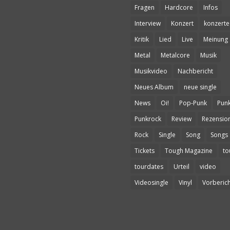
Fragen
Hardcore
Infos
Interview
Konzert
konzerte
Kritik
Lied
Live
Meinung
Metal
Metalcore
Musik
Musikvideo
Nachbericht
Neues Album
neue single
News
Oi!
Pop-Punk
Pun
Punkrock
Review
Rezensio
Rock
Single
Song
Songs
Tickets
Tough Magazine
to
tourdates
Urteil
video
Videosingle
Vinyl
Vorberich