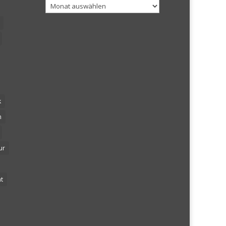
Archiv
k
n
ur
t