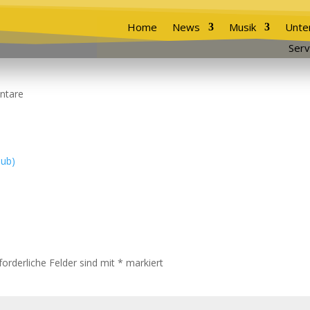
Home
News
Musik
Unte
Serv
ntare
forderliche Felder sind mit
*
markiert