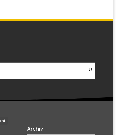
cht
Archiv