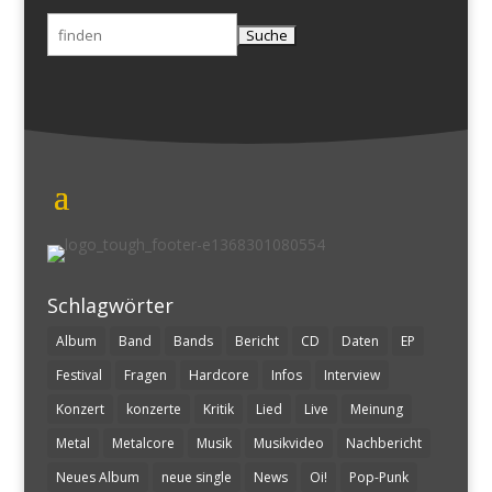
Suchen
nach:
Schlagwörter
Album
Band
Bands
Bericht
CD
Daten
EP
Festival
Fragen
Hardcore
Infos
Interview
Konzert
konzerte
Kritik
Lied
Live
Meinung
Metal
Metalcore
Musik
Musikvideo
Nachbericht
Neues Album
neue single
News
Oi!
Pop-Punk