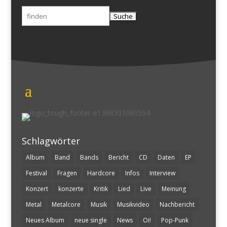
Suchen
nach:
Schlagwörter
Album
Band
Bands
Bericht
CD
Daten
EP
Festival
Fragen
Hardcore
Infos
Interview
Konzert
konzerte
Kritik
Lied
Live
Meinung
Metal
Metalcore
Musik
Musikvideo
Nachbericht
Neues Album
neue single
News
Oi!
Pop-Punk