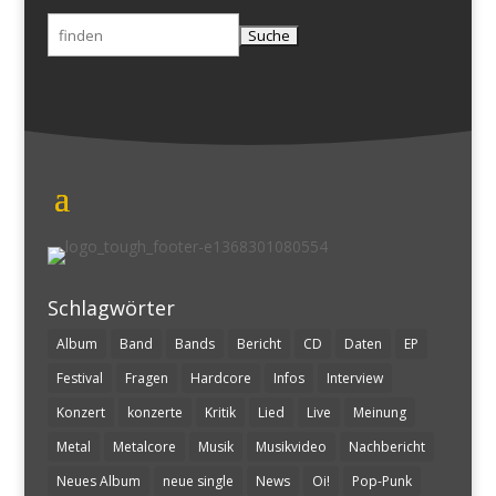
Suchen
nach:
Schlagwörter
Album
Band
Bands
Bericht
CD
Daten
EP
Festival
Fragen
Hardcore
Infos
Interview
Konzert
konzerte
Kritik
Lied
Live
Meinung
Metal
Metalcore
Musik
Musikvideo
Nachbericht
Neues Album
neue single
News
Oi!
Pop-Punk