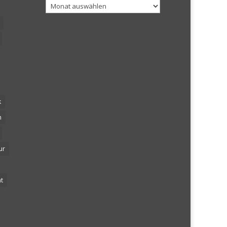
Archiv
k
n
ur
t