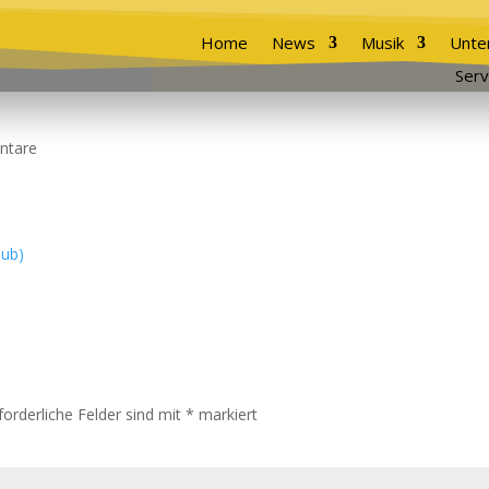
Home
News
Musik
Unte
Serv
ntare
forderliche Felder sind mit
*
markiert