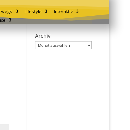
rwegs
Lifestyle
Interaktiv
ice
Archiv
Archiv