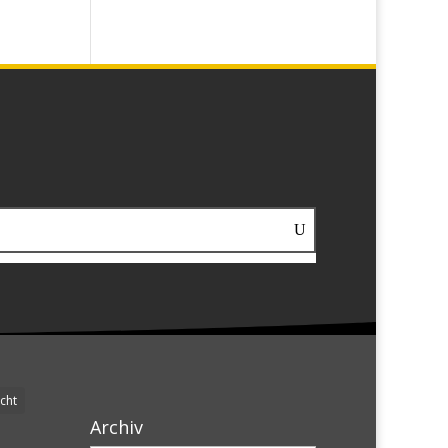
cht
Archiv