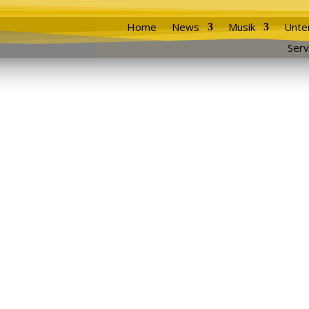
Home
News
Musik
Unte
Serv