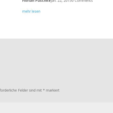
Florian Puschke
Jan. 22, 2015
0 Comments
mehr lesen
forderliche Felder sind mit
*
markiert