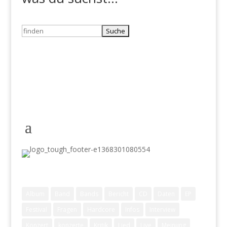
Suchen
nach:
Schlagwörter
Album
Band
Bands
Bericht
CD
Daten
EP
Festival
Fragen
Hardcore
Infos
Interview
Konzert
konzerte
Kritik
Lied
Live
Meinung