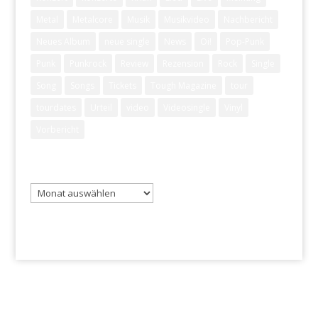
Metal
Metalcore
Musik
Musikvideo
Nachbericht
Neues Album
neue single
News
Oi!
Pop-Punk
Punk
Punkrock
Review
Rezension
Rock
Single
Song
Songs
Tickets
Tough Magazine
tour
tourdates
Urteil
video
Videosingle
Vinyl
Vorbericht
Archiv
Archiv