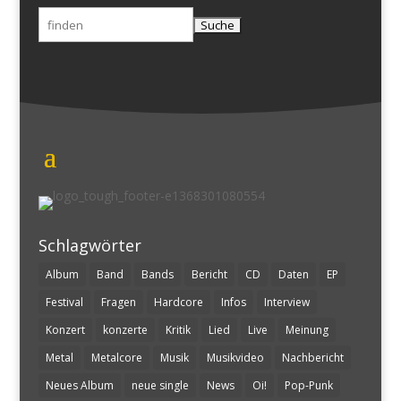
Suchen
nach:
Schlagwörter
Album
Band
Bands
Bericht
CD
Daten
EP
Festival
Fragen
Hardcore
Infos
Interview
Konzert
konzerte
Kritik
Lied
Live
Meinung
Metal
Metalcore
Musik
Musikvideo
Nachbericht
Neues Album
neue single
News
Oi!
Pop-Punk