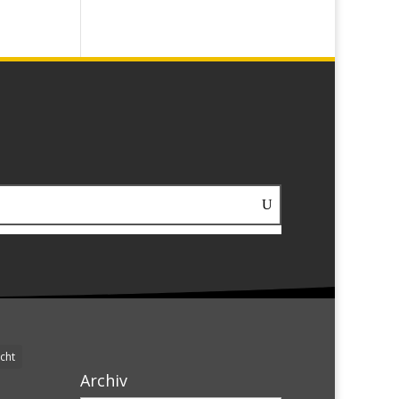
cht
Archiv