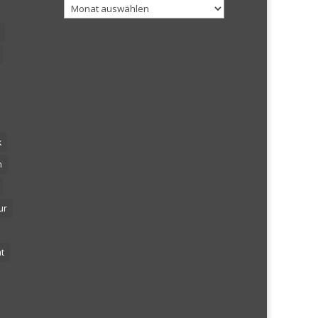
Archiv
k
n
ur
t