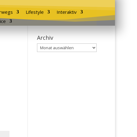
rwegs
Lifestyle
Interaktiv
ice
Archiv
Archiv