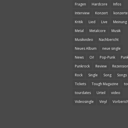
Fragen
Hardcore
Infos
Interview
Konzert
konzerte
Kritik
Lied
Live
Meinung
Metal
Metalcore
Musik
Musikvideo
Nachbericht
Neues Album
neue single
News
Oi!
Pop-Punk
Pun
Punkrock
Review
Rezensio
Rock
Single
Song
Songs
Tickets
Tough Magazine
to
tourdates
Urteil
video
Videosingle
Vinyl
Vorberich