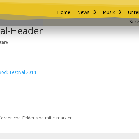
Home
News
Musik
Unte
Serv
val-Header
tare
forderliche Felder sind mit
*
markiert