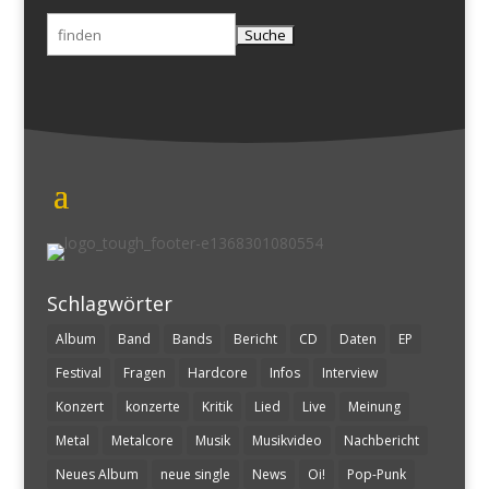
Suchen
nach:
Schlagwörter
Album
Band
Bands
Bericht
CD
Daten
EP
Festival
Fragen
Hardcore
Infos
Interview
Konzert
konzerte
Kritik
Lied
Live
Meinung
Metal
Metalcore
Musik
Musikvideo
Nachbericht
Neues Album
neue single
News
Oi!
Pop-Punk