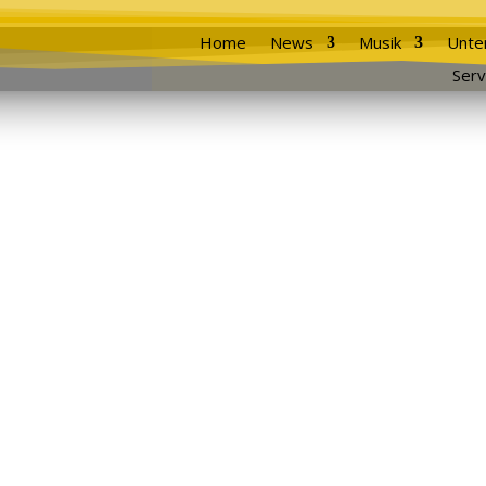
Home
News
Musik
Unte
Serv