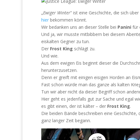
„
Ewiger Winter
“ ist eine Geschichte, die sich üb
hier
bekommen könnt.
Wir bedanken uns an dieser Stelle bei
Panini
für 
Und ja, wir musste mitbibbern bei diesem Abent
eiskalten Gegner zu tun.
Der
Frost King
schlägt zu.
Und wie.
Aus dem ewigen Eis beginnt dieser die Durchsch
herunterzusetzen.
Denn er greift mit einigen eisigen Horden an Ei
Fast schon würde man das ganze als kalten Krie
Tun wir aber nicht da dieser Begriff schon anderw
Hier geht es jedenfalls gut zur Sache und egal w
es gibt einen, der ist kälter – der
Frost King
.
Die beiden Bände beschreiben eine Geschichte, 
ganz langer Zeit begann.