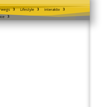
rwegs
Lifestyle
Interaktiv
ice