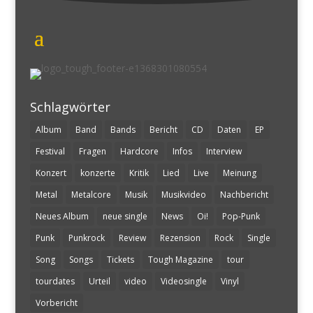
Schlagwörter
Album
Band
Bands
Bericht
CD
Daten
EP
Festival
Fragen
Hardcore
Infos
Interview
Konzert
konzerte
Kritik
Lied
Live
Meinung
Metal
Metalcore
Musik
Musikvideo
Nachbericht
Neues Album
neue single
News
Oi!
Pop-Punk
Punk
Punkrock
Review
Rezension
Rock
Single
Song
Songs
Tickets
Tough Magazine
tour
tourdates
Urteil
video
Videosingle
Vinyl
Vorbericht