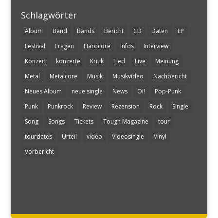
Schlagwörter
Album
Band
Bands
Bericht
CD
Daten
EP
Festival
Fragen
Hardcore
Infos
Interview
Konzert
konzerte
Kritik
Lied
Live
Meinung
Metal
Metalcore
Musik
Musikvideo
Nachbericht
Neues Album
neue single
News
Oi!
Pop-Punk
Punk
Punkrock
Review
Rezension
Rock
Single
Song
Songs
Tickets
Tough Magazine
tour
tourdates
Urteil
video
Videosingle
Vinyl
Vorbericht