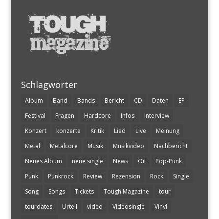
Schlagwörter
Album
Band
Bands
Bericht
CD
Daten
EP
Festival
Fragen
Hardcore
Infos
Interview
Konzert
konzerte
Kritik
Lied
Live
Meinung
Metal
Metalcore
Musik
Musikvideo
Nachbericht
Neues Album
neue single
News
Oi!
Pop-Punk
Punk
Punkrock
Review
Rezension
Rock
Single
Song
Songs
Tickets
Tough Magazine
tour
tourdates
Urteil
video
Videosingle
Vinyl