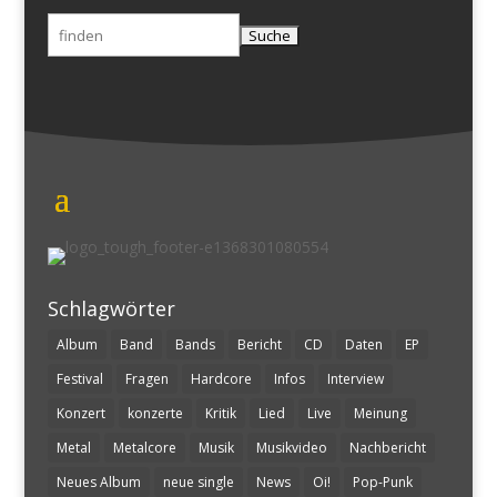
Suchen
nach:
Schlagwörter
Album
Band
Bands
Bericht
CD
Daten
EP
Festival
Fragen
Hardcore
Infos
Interview
Konzert
konzerte
Kritik
Lied
Live
Meinung
Metal
Metalcore
Musik
Musikvideo
Nachbericht
Neues Album
neue single
News
Oi!
Pop-Punk