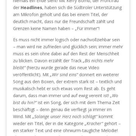
niemals ein Ende sieht! Mit Kerry Bomb, der Frontfrau
der
Headlines
, haben sich die Südtiroler Unterstützung
am Mikrofon geholt und das bei einem Titel, der
deutlich macht, dass nur die Freundschaft zählt und
Grenzen keine Namen haben – „Für immer“!
Es muss nicht immer logisch oder nachvollziehbar sein
– man wird nie zufrieden und glücklich sein; immer mehr
muss es sein ohne dabei auf den Rest der Menschheit
zu blicken. Davon erzählt der Track
„Bis nichts mehr
bleibt“
(hierzu wurde gerade das neue Video
veröffentlicht). Mit
„Wir sind eins“
donnert ein weiterer
Song aus den Boxen, der extrem stark ist – textlich und
musikalisch hebt er sich etwas vom Rest ab. Es geht
darum, dass man immer und auf ewig vereint ist!
„Wo
bist du hin?“
ist ein Song, der sich mit dem Thema Zeit
beschäftigt – denn genau die verfliegt ja immer im
Wind. Mit
„Solange unser Herz noch schlägt“
kommt
wieder ein Titel, der in die Kategorie
„Kracher“
gehört –
ein starker Text und eine ohrwurm-taugliche Melodie!