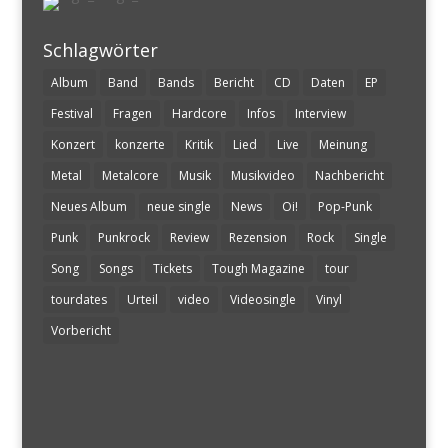
Schlagwörter
Album
Band
Bands
Bericht
CD
Daten
EP
Festival
Fragen
Hardcore
Infos
Interview
Konzert
konzerte
Kritik
Lied
Live
Meinung
Metal
Metalcore
Musik
Musikvideo
Nachbericht
Neues Album
neue single
News
Oi!
Pop-Punk
Punk
Punkrock
Review
Rezension
Rock
Single
Song
Songs
Tickets
Tough Magazine
tour
tourdates
Urteil
video
Videosingle
Vinyl
Vorbericht