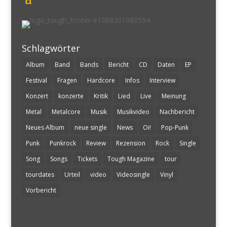
Schlagwörter
Album
Band
Bands
Bericht
CD
Daten
EP
Festival
Fragen
Hardcore
Infos
Interview
Konzert
konzerte
Kritik
Lied
Live
Meinung
Metal
Metalcore
Musik
Musikvideo
Nachbericht
Neues Album
neue single
News
Oi!
Pop-Punk
Punk
Punkrock
Review
Rezension
Rock
Single
Song
Songs
Tickets
Tough Magazine
tour
tourdates
Urteil
video
Videosingle
Vinyl
Vorbericht