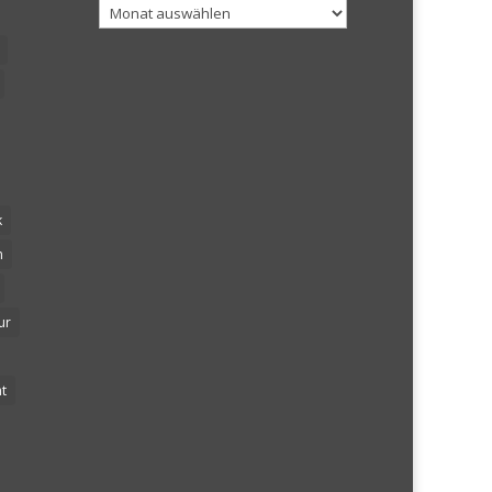
Archiv
k
n
ur
t