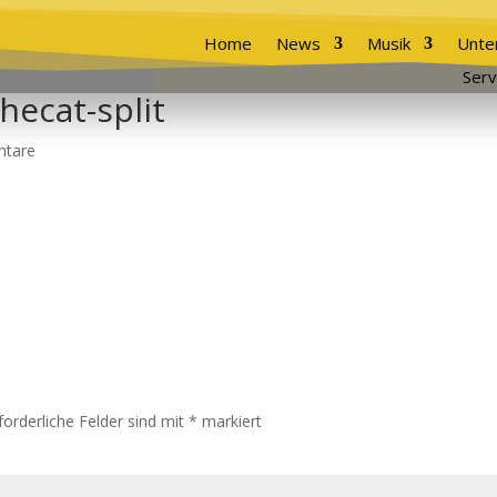
Home
News
Musik
Unte
Serv
hecat-split
tare
forderliche Felder sind mit
*
markiert