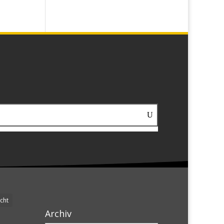
cht
Archiv