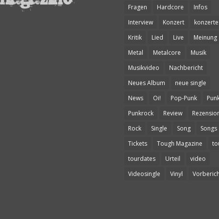
Fragen
Hardcore
Infos
Interview
Konzert
konzerte
Kritik
Lied
Live
Meinung
Metal
Metalcore
Musik
Musikvideo
Nachbericht
Neues Album
neue single
News
Oi!
Pop-Punk
Pun
Punkrock
Review
Rezensio
Rock
Single
Song
Songs
Tickets
Tough Magazine
to
tourdates
Urteil
video
Videosingle
Vinyl
Vorberich