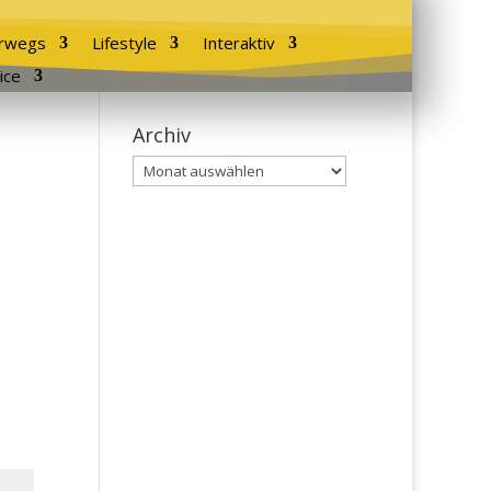
rwegs
Lifestyle
Interaktiv
ice
Archiv
Archiv