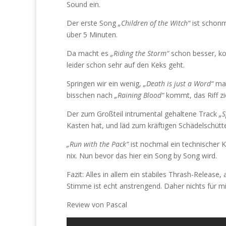
Sound ein.
Der erste Song
„Children of the Witch“
ist schonma
über 5 Minuten.
Da macht es
„Riding the Storm“
schon besser, ko
leider schon sehr auf den Keks geht.
Springen wir ein wenig,
„Death is just a Word“
mac
bisschen nach
„Raining Blood“
kommt, das Riff zi
Der zum Großteil intrumental gehaltene Track
„S
Kasten hat, und läd zum kräftigen Schädelschütte
„Run with the Pack“
ist nochmal ein technischer Kn
nix. Nun bevor das hier ein Song by Song wird.
Fazit: Alles in allem ein stabiles Thrash-Release
Stimme ist echt anstrengend. Daher nichts für mi
Review von Pascal