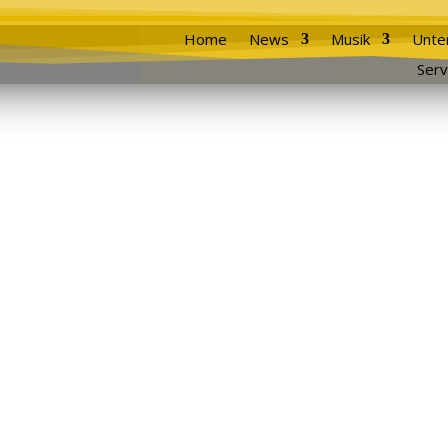
Home
News
Musik
Unte
Serv