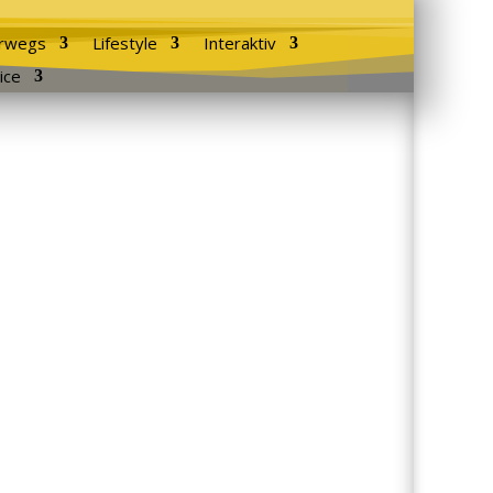
rwegs
Lifestyle
Interaktiv
ice