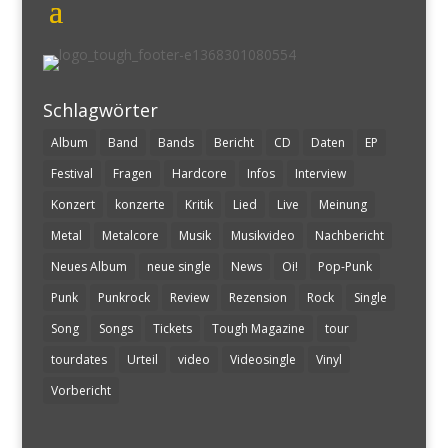
Schlagwörter
Album
Band
Bands
Bericht
CD
Daten
EP
Festival
Fragen
Hardcore
Infos
Interview
Konzert
konzerte
Kritik
Lied
Live
Meinung
Metal
Metalcore
Musik
Musikvideo
Nachbericht
Neues Album
neue single
News
Oi!
Pop-Punk
Punk
Punkrock
Review
Rezension
Rock
Single
Song
Songs
Tickets
Tough Magazine
tour
tourdates
Urteil
video
Videosingle
Vinyl
Vorbericht