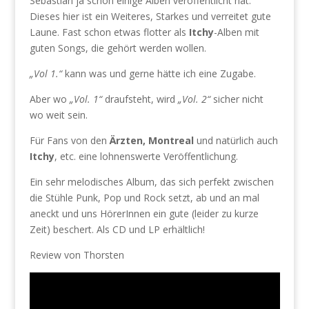
Sebastian ja schon einige Alben veröffentlicht hat.
Dieses hier ist ein Weiteres, Starkes und verreitet gute
Laune. Fast schon etwas flotter als
Itchy
-Alben mit
guten Songs, die gehört werden wollen.
„Vol 1.“
kann was und gerne hätte ich eine Zugabe.
Aber wo
„Vol. 1“
draufsteht, wird
„Vol. 2“
sicher nicht
wo weit sein.
Für Fans von den
Ärzten, Montreal
und natürlich auch
Itchy
, etc. eine lohnenswerte Veröffentlichung.
Ein sehr melodisches Album, das sich perfekt zwischen
die Stühle Punk, Pop und Rock setzt, ab und an mal
aneckt und uns HörerInnen ein gute (leider zu kurze
Zeit) beschert. Als CD und LP erhältlich!
Review von Thorsten