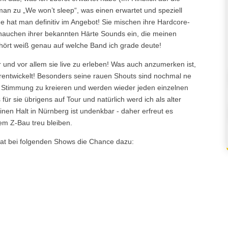
 man zu „We won’t sleep“, was einen erwartet und speziell
 hat man definitiv im Angebot! Sie mischen ihre Hardcore-
auchen ihrer bekannten Härte Sounds ein, die meinen
ört weiß genau auf welche Band ich grade deute!
und vor allem sie live zu erleben! Was auch anzumerken ist,
rentwickelt! Besonders seine rauen Shouts sind nochmal ne
 Stimmung zu kreieren und werden wieder jeden einzelnen
ür sie übrigens auf Tour und natürlich werd ich als alter
nen Halt in Nürnberg ist undenkbar - daher erfreut es
dem Z-Bau treu bleiben.
, hat bei folgenden Shows die Chance dazu: