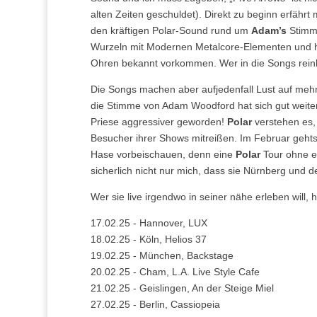
alten Zeiten geschuldet). Direkt zu beginn erfährt
den kräftigen Polar-Sound rund um
Adam’s
Stimme
Wurzeln mit Modernen Metalcore-Elementen und h
Ohren bekannt vorkommen. Wer in die Songs reinh
Die Songs machen aber aufjedenfall Lust auf mehr 
die Stimme von Adam Woodford hat sich gut weite
Priese aggressiver geworden!
Polar
verstehen es,
Besucher ihrer Shows mitreißen. Im Februar gehts f
Hase vorbeischauen, denn eine
Polar
Tour ohne ei
sicherlich nicht nur mich, dass sie Nürnberg und 
Wer sie live irgendwo in seiner nähe erleben will
17.02.25 - Hannover, LUX
18.02.25 - Köln, Helios 37
19.02.25 - München, Backstage
20.02.25 - Cham, L.A. Live Style Cafe
21.02.25 - Geislingen, An der Steige Miel
27.02.25 - Berlin, Cassiopeia