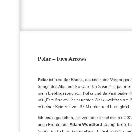
Polar – Five Arrows
Polar
ist eine der Bands, die ich in der Vergangenh
Songs des Albums „No Cure No Savior“ in jeder Setl
mein Lieblingssong von
Polar
und da kam bisher k
mit „Five Arrows“ ihr neuestes Werk, welches am 2
mit einer Spielzeit von 37 Minuten und haut gleich 
Ich muss gestehen, ich war sehr skeptisch als 2
noch Frontmann
Adam Woodford
„übrig“ blieb. 
Sound und ich muss zugeben, „Five Arrows“ ist nich